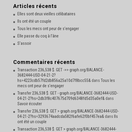
s
Articles récents
e
Elles sont deux vieilles célibataires
e
-
Ils ont été un couple
m
Tous les mecs ont peur de s’engager
a
Elle passe du coq à l’âne
i
l
S’assoir
Commentaires récents
Transaction 236,538 $. GET ->> graph.org/BALANCE-
3682444-USD-04-21-2?
hs=4223cdb57fd2db856a25a10d7f8bcc55&
dans
Tous les
mecs ont peur de s’engager
Transfer 236,538 $. GET - graph.org/BALANCE-3682444-USD-
04-21-2?hs=2db3f8c407675d709d6348fd5d35a0ef&
dans
Savoir écouter
Transfer 236,538 $. GET > graph.org/BALANCE-3682444-USD-
04-21-2?hs=3293674aadcda582f6afe62f0bf457ea&
dans
Ils
ont été un couple
Transaction 236,538 $. GET > graph.org/BALANCE-3682444-