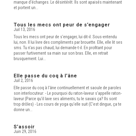
manque d'échanges. Le désintérêt. Ils sont apaisés maintenant
et portent un...
Tous les mecs ont peur de s’engager
Juil 13, 2016
Tous les mecs ont peur de s'engager, lui dit-il. Sous-entendu
lui, non. Il lui livre des compliments par brouette. Elle, elle lit ses
sms. Tu n'as pas chaud, lui demande-t-il. En profitant pour
passer furtivement sa main sur son bras. Elle, en retrait
brusquement. Lui...
Elle passe du coq à l’âne
Juil 2, 2016
Elle passe du coq à l'âne continuellement et saoule de paroles
son interlocuteur: - Le pourquoi du raton-laveur s'appelle raton-
laveur (Parce qu'il lave ses aliments, tu le savais ça? Ils sont
trop drôles) - Les cours de yoga qu'elle suit (C'est dingue, ça te
donne un...
S’assoir
Juin 29, 2016